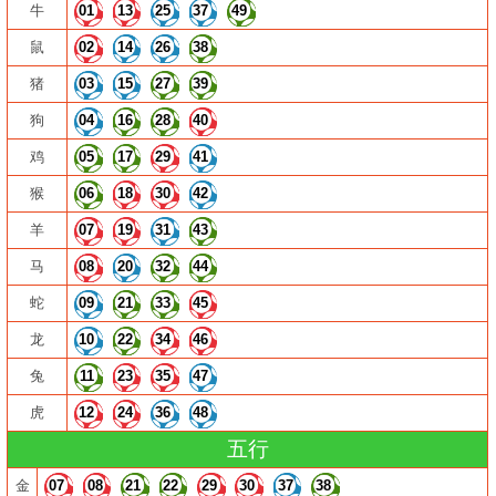
牛
01
13
25
37
49
鼠
02
14
26
38
猪
03
15
27
39
狗
04
16
28
40
鸡
05
17
29
41
猴
06
18
30
42
羊
07
19
31
43
马
08
20
32
44
蛇
09
21
33
45
龙
10
22
34
46
兔
11
23
35
47
虎
12
24
36
48
五行
金
07
08
21
22
29
30
37
38