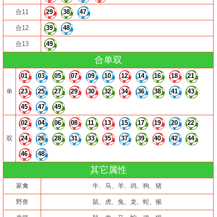
合11
29
38
47
合12
39
48
合13
49
合单双
01
03
05
07
09
10
12
14
16
18
21
单
23
25
27
29
30
32
34
36
38
41
43
45
47
49
02
04
06
08
11
13
15
17
19
20
22
双
24
26
28
31
33
35
37
39
40
42
44
46
48
其它属性
家禽
牛、马、羊、鸡、狗、猪
野兽
鼠、虎、兔、龙、蛇、猴