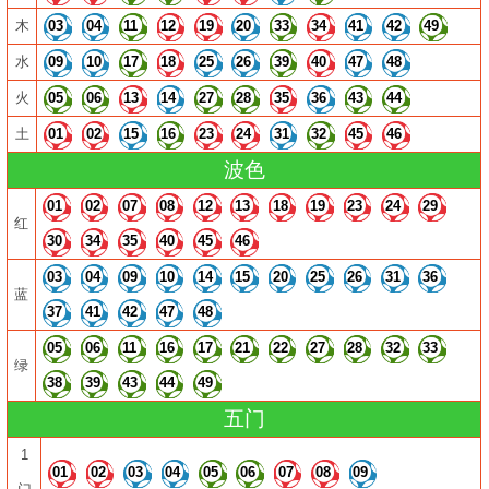
木
03
04
11
12
19
20
33
34
41
42
49
水
09
10
17
18
25
26
39
40
47
48
火
05
06
13
14
27
28
35
36
43
44
土
01
02
15
16
23
24
31
32
45
46
波色
01
02
07
08
12
13
18
19
23
24
29
红
30
34
35
40
45
46
03
04
09
10
14
15
20
25
26
31
36
蓝
37
41
42
47
48
05
06
11
16
17
21
22
27
28
32
33
绿
38
39
43
44
49
五门
1
01
02
03
04
05
06
07
08
09