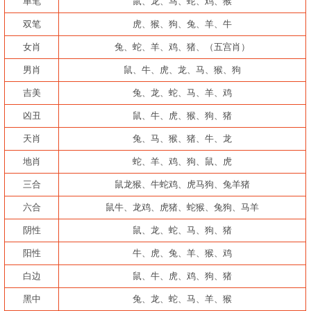
单笔
鼠、龙、马、蛇、鸡、猴
双笔
虎、猴、狗、兔、羊、牛
女肖
兔、蛇、羊、鸡、猪、（五宫肖）
男肖
鼠、牛、虎、龙、马、猴、狗
吉美
兔、龙、蛇、马、羊、鸡
凶丑
鼠、牛、虎、猴、狗、猪
天肖
兔、马、猴、猪、牛、龙
地肖
蛇、羊、鸡、狗、鼠、虎
三合
鼠龙猴、牛蛇鸡、虎马狗、兔羊猪
六合
鼠牛、龙鸡、虎猪、蛇猴、兔狗、马羊
阴性
鼠、龙、蛇、马、狗、猪
阳性
牛、虎、兔、羊、猴、鸡
白边
鼠、牛、虎、鸡、狗、猪
黑中
兔、龙、蛇、马、羊、猴